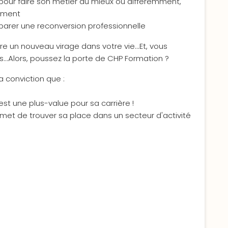
pour faire son métier au mieux ou différemment,
lement
éparer une reconversion professionnelle
e un nouveau virage dans votre vie...Et, vous
...Alors, poussez la porte de CHP Formation ?
a conviction que :
st une plus-value pour sa carrière !
rmet de trouver sa place dans un secteur d'activité